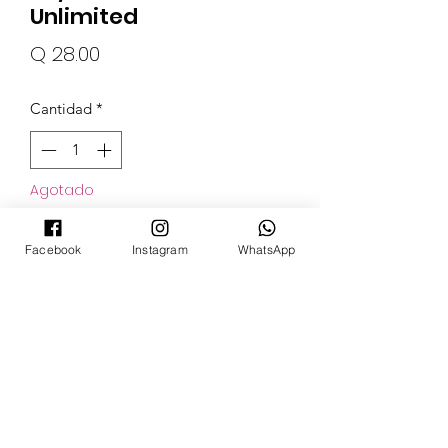
Unlimited
Precio
Q 28.00
Cantidad
*
Agotado
Notificar al estar disponible
Facebook
Instagram
WhatsApp
POKECARDSGT
Contacto
pokecardsgt@gmail.com
+502 3679 7024