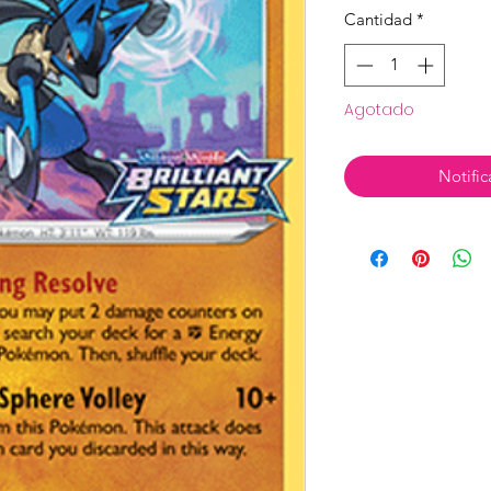
Cantidad
*
Agotado
Notific