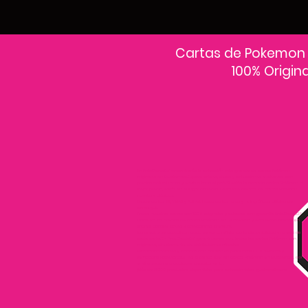
Cartas de Pokemon
100% Origin
En PokeCardsGT encontrarás la colección más grande de cartas Pokémon
originales en Guatemala.Explora sobres, decks y colecciones exclusivas con
precios actualizados y envío a todo el país.Si estás buscando cartas Pokémon al
mejor precio, estás en el lugar correcto. Descubre cientos de cartas Pokémon
nuevas y clásicas.
Desde cartas EX, VMAX y Full Art hasta cartas raras y holográficas difíciles de
conseguir.
Todas nuestras cartas son 100% originales y selladas, con garantía PokeCardsGT
Consulta los precios de cartas Pokémon en Guatemala y encuentra ofertas en
sobres, booster boxes y colecciones premium.
Los precios se actualizan cada semana, reflejando la disponibilidad y rareza de
cada carta.”En PokeCardsGT garantizamos que todas las cartas Pokémon son
originales, directamente de distribuidores oficiales.
Evita falsificaciones y compra con confianza productos 100% sellados y
verificados PokeCardsGT es la tienda líder en cartas Pokémon en Guatemala, con
envíos seguros a cualquier departamento.
¡Más de 9,000 productos disponibles para coleccionistas guatemaltecos!