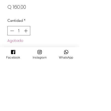
Precio
Q 160.00
Cantidad
*
Agotado
Notificar al estar disponible
Facebook
Instagram
WhatsApp
POKECARDSGT
Contacto
pokecardsgt@gmail.com
+502 3679 7024