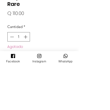
Rare
Precio
Q 110.00
Cantidad
*
Agotado
Notificar al estar disponible
Facebook
Instagram
WhatsApp
POKECARDSGT
Contacto
pokecardsgt@gmail.com
+502 3679 7024