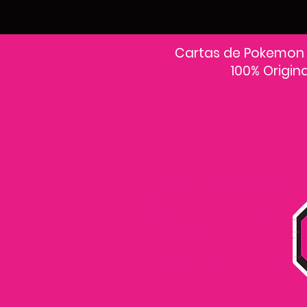
Cartas de Pokemon
100% Origin
En PokeCardsGT encontrarás la colección más grande de cartas Pokémon
originales en Guatemala.Explora sobres, decks y colecciones exclusivas con
precios actualizados y envío a todo el país.Si estás buscando cartas Pokémon al
mejor precio, estás en el lugar correcto. Descubre cientos de cartas Pokémon
nuevas y clásicas.
Desde cartas EX, VMAX y Full Art hasta cartas raras y holográficas difíciles de
conseguir.
Todas nuestras cartas son 100% originales y selladas, con garantía PokeCardsGT
Consulta los precios de cartas Pokémon en Guatemala y encuentra ofertas en
sobres, booster boxes y colecciones premium.
Los precios se actualizan cada semana, reflejando la disponibilidad y rareza de
cada carta.”En PokeCardsGT garantizamos que todas las cartas Pokémon son
originales, directamente de distribuidores oficiales.
Evita falsificaciones y compra con confianza productos 100% sellados y
verificados PokeCardsGT es la tienda líder en cartas Pokémon en Guatemala, con
envíos seguros a cualquier departamento.
¡Más de 9,000 productos disponibles para coleccionistas guatemaltecos!