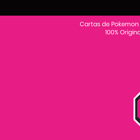
Cartas de Pokemon
100% Origin
En PokeCardsGT encontrarás la colección más grande de cartas Pokémon
originales en Guatemala.Explora sobres, decks y colecciones exclusivas con
precios actualizados y envío a todo el país.Si estás buscando cartas Pokémon al
mejor precio, estás en el lugar correcto. Descubre cientos de cartas Pokémon
nuevas y clásicas.
Desde cartas EX, VMAX y Full Art hasta cartas raras y holográficas difíciles de
conseguir.
Todas nuestras cartas son 100% originales y selladas, con garantía PokeCardsGT
Consulta los precios de cartas Pokémon en Guatemala y encuentra ofertas en
sobres, booster boxes y colecciones premium.
Los precios se actualizan cada semana, reflejando la disponibilidad y rareza de
cada carta.”En PokeCardsGT garantizamos que todas las cartas Pokémon son
originales, directamente de distribuidores oficiales.
Evita falsificaciones y compra con confianza productos 100% sellados y
verificados PokeCardsGT es la tienda líder en cartas Pokémon en Guatemala, con
envíos seguros a cualquier departamento.
¡Más de 9,000 productos disponibles para coleccionistas guatemaltecos!