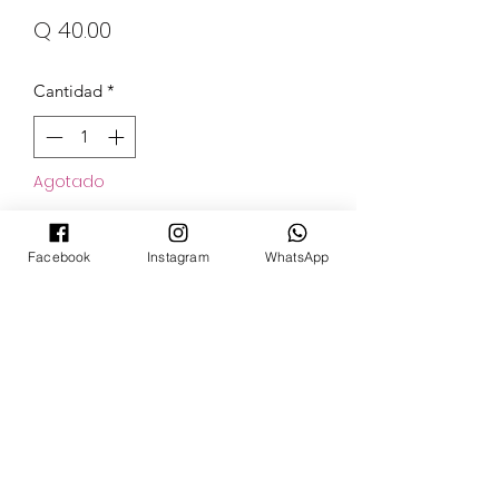
Precio
Q 40.00
Cantidad
*
Agotado
Notificar al estar disponible
Facebook
Instagram
WhatsApp
POKECARDSGT
Contacto
pokecardsgt@gmail.com
+502 3679 7024