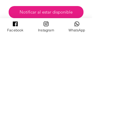
Notificar al estar disponible
Facebook
Instagram
WhatsApp
POKECARDSGT
Contacto
pokecardsgt@gmail.com
+502 3679 7024
Síguenos:
©2024 by PokeCardsGT.