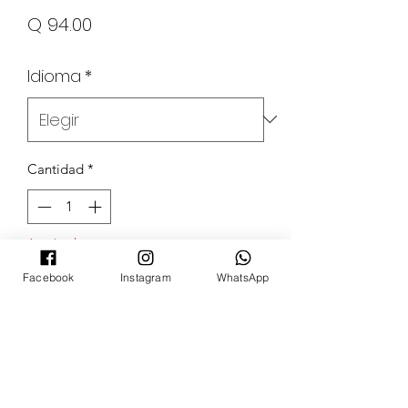
Precio
Q 94.00
Idioma
*
Cantidad
*
Agotado
Facebook
Instagram
WhatsApp
Notificar al estar disponible
POKECARDSGT