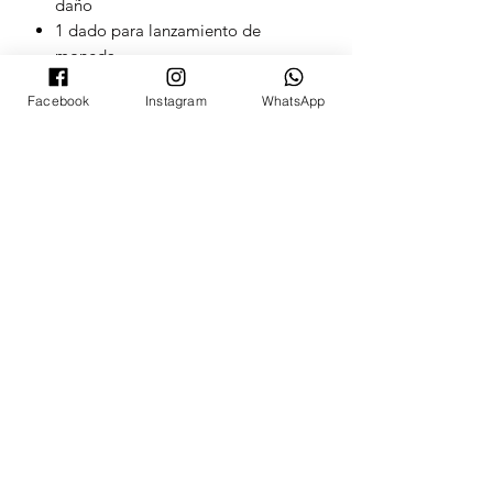
daño
1 dado para lanzamiento de
moneda
2 monedas a modo de marcadores
Facebook
Instagram
WhatsApp
de condición
1 caja para cartas
1 caja para accesorios
1 hoja con estrategias
1 carta con código para jugar con
esta baraja en línea
POKECARDSGT
Contacto
pokecardsgt@gmail.com
+502 3679 7024
Síguenos: