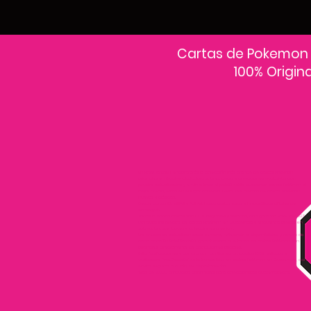
Cartas de Pokemon
100% Origin
En PokeCardsGT encontrarás la colección más grande de cartas Pokémon
originales en Guatemala.Explora sobres, decks y colecciones exclusivas con
precios actualizados y envío a todo el país.Si estás buscando cartas Pokémon al
mejor precio, estás en el lugar correcto. Descubre cientos de cartas Pokémon
nuevas y clásicas.
Desde cartas EX, VMAX y Full Art hasta cartas raras y holográficas difíciles de
conseguir.
Todas nuestras cartas son 100% originales y selladas, con garantía PokeCardsGT
Consulta los precios de cartas Pokémon en Guatemala y encuentra ofertas en
sobres, booster boxes y colecciones premium.
Los precios se actualizan cada semana, reflejando la disponibilidad y rareza de
cada carta.”En PokeCardsGT garantizamos que todas las cartas Pokémon son
originales, directamente de distribuidores oficiales.
Evita falsificaciones y compra con confianza productos 100% sellados y
verificados PokeCardsGT es la tienda líder en cartas Pokémon en Guatemala, con
envíos seguros a cualquier departamento.
¡Más de 9,000 productos disponibles para coleccionistas guatemaltecos!