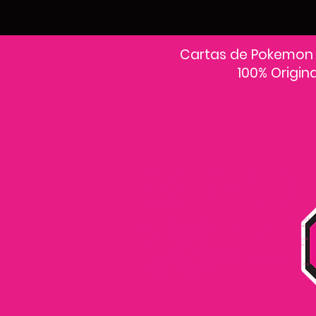
Cartas de Pokemon
100% Origin
En PokeCardsGT encontrarás la colección más grande de cartas Pokémon
originales en Guatemala.Explora sobres, decks y colecciones exclusivas con
precios actualizados y envío a todo el país.Si estás buscando cartas Pokémon al
mejor precio, estás en el lugar correcto. Descubre cientos de cartas Pokémon
nuevas y clásicas.
Desde cartas EX, VMAX y Full Art hasta cartas raras y holográficas difíciles de
conseguir.
Todas nuestras cartas son 100% originales y selladas, con garantía PokeCardsGT
Consulta los precios de cartas Pokémon en Guatemala y encuentra ofertas en
sobres, booster boxes y colecciones premium.
Los precios se actualizan cada semana, reflejando la disponibilidad y rareza de
cada carta.”En PokeCardsGT garantizamos que todas las cartas Pokémon son
originales, directamente de distribuidores oficiales.
Evita falsificaciones y compra con confianza productos 100% sellados y
verificados PokeCardsGT es la tienda líder en cartas Pokémon en Guatemala, con
envíos seguros a cualquier departamento.
¡Más de 9,000 productos disponibles para coleccionistas guatemaltecos!