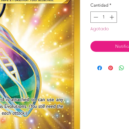
Cantidad
*
Agotado
Notific