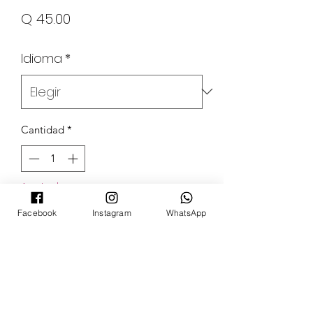
Precio
Q 45.00
Idioma
*
Cantidad
*
Agotado
Facebook
Instagram
WhatsApp
Notificar al estar disponible
POKECARDSGT