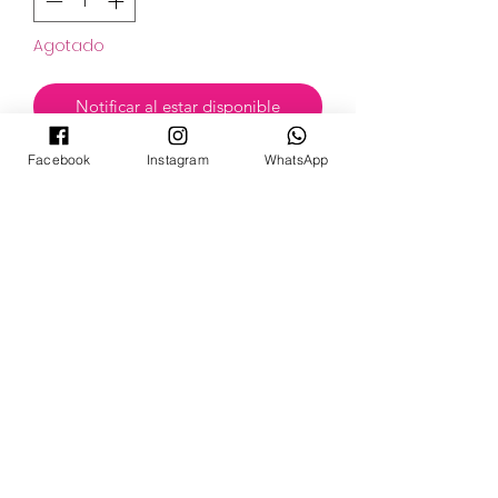
Agotado
Notificar al estar disponible
Facebook
Instagram
WhatsApp
POKECARDSGT
Contacto
pokecardsgt@gmail.com
+502 3679 7024
Síguenos:
©2024 by PokeCardsGT.