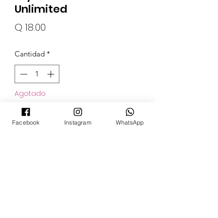
Unlimited
Precio
Q 18.00
Cantidad
*
Agotado
Notificar al estar disponible
Facebook
Instagram
WhatsApp
POKECARDSGT
Contacto
pokecardsgt@gmail.com
+502 3679 7024