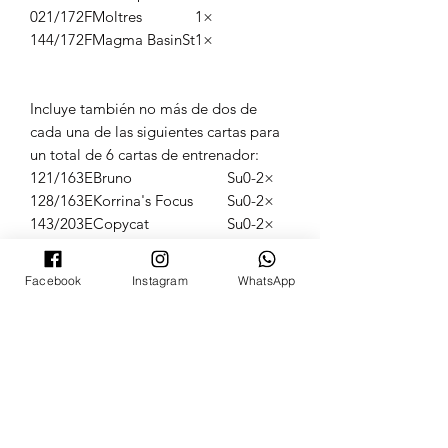
021/172
F
Moltres
1×
144/172
F
Magma Basin
St
1×
Incluye también no más de dos de
cada una de las siguientes cartas para
un total de 6 cartas de entrenador:
121/163
E
Bruno
Su
0-2×
128/163
E
Korrina's Focus
Su
0-2×
143/203
E
Copycat
Su
0-2×
130/172
F
Barry
Su
0-2×
138/172
F
Cynthia's Ambition
Su
0-2×
Facebook
Instagram
WhatsApp
147/172
F
Professor's Research
Su
0-2×