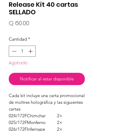
Release Kit 40 cartas
SELLADO
Precio
Q 60.00
Cantidad
*
Agotado
Notificar al estar disponible
Cada kit incluye una carta promocional
de moltres holográfica y las siguientes
cartas:
024/172
F
Chimchar
2×
025/172
F
Monferno
2×
026/172
F
Infernape
2×