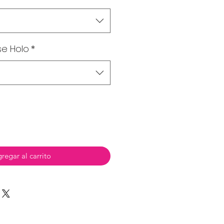
se Holo
*
regar al carrito