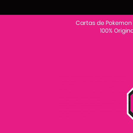
Cartas de Pokemon
100% Origin
En PokeCardsGT encontrarás la colección más grande de cartas Pokémon
originales en Guatemala.Explora sobres, decks y colecciones exclusivas con
precios actualizados y envío a todo el país.Si estás buscando cartas Pokémon al
mejor precio, estás en el lugar correcto. Descubre cientos de cartas Pokémon
nuevas y clásicas.
Desde cartas EX, VMAX y Full Art hasta cartas raras y holográficas difíciles de
conseguir.
Todas nuestras cartas son 100% originales y selladas, con garantía PokeCardsGT
Consulta los precios de cartas Pokémon en Guatemala y encuentra ofertas en
sobres, booster boxes y colecciones premium.
Los precios se actualizan cada semana, reflejando la disponibilidad y rareza de
cada carta.”En PokeCardsGT garantizamos que todas las cartas Pokémon son
originales, directamente de distribuidores oficiales.
Evita falsificaciones y compra con confianza productos 100% sellados y
verificados PokeCardsGT es la tienda líder en cartas Pokémon en Guatemala, con
envíos seguros a cualquier departamento.
¡Más de 9,000 productos disponibles para coleccionistas guatemaltecos!