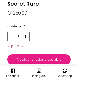
Secret Rare
Precio
Q 250.00
Cantidad
*
Agotado
Notificar al estar disponible
Facebook
Instagram
WhatsApp
Set
Astral Radiance
POKECARDSGT