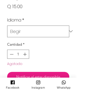
Precio
Q 15.00
Idioma
*
Cantidad
*
Agotado
Notificar al estar disponible
Facebook
Instagram
WhatsApp
Set
Astral Radiance