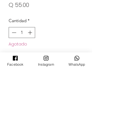
Precio
Q 55.00
Cantidad
*
Agotado
Notificar al estar disponible
Facebook
Instagram
WhatsApp
POKECARDSGT
Contacto
pokecardsgt@gmail.com
+502 3679 7024