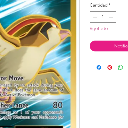
Cantidad
*
Agotado
Notific