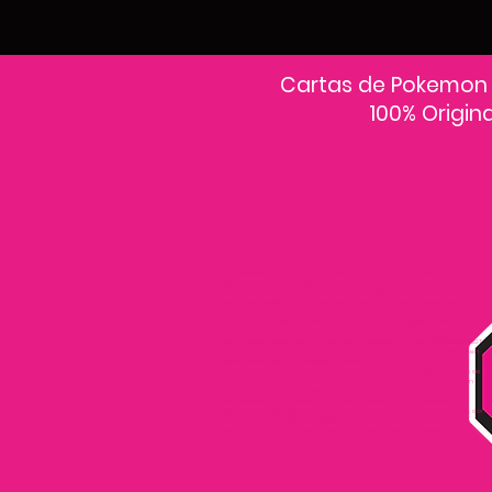
Cartas de Pokemon
100% Origin
En PokeCardsGT encontrarás la colección más grande de cartas Pokémon
originales en Guatemala.Explora sobres, decks y colecciones exclusivas con
precios actualizados y envío a todo el país.Si estás buscando cartas Pokémon al
mejor precio, estás en el lugar correcto. Descubre cientos de cartas Pokémon
nuevas y clásicas.
Desde cartas EX, VMAX y Full Art hasta cartas raras y holográficas difíciles de
conseguir.
Todas nuestras cartas son 100% originales y selladas, con garantía PokeCardsGT
Consulta los precios de cartas Pokémon en Guatemala y encuentra ofertas en
sobres, booster boxes y colecciones premium.
Los precios se actualizan cada semana, reflejando la disponibilidad y rareza de
cada carta.”En PokeCardsGT garantizamos que todas las cartas Pokémon son
originales, directamente de distribuidores oficiales.
Evita falsificaciones y compra con confianza productos 100% sellados y
verificados PokeCardsGT es la tienda líder en cartas Pokémon en Guatemala, con
envíos seguros a cualquier departamento.
¡Más de 9,000 productos disponibles para coleccionistas guatemaltecos!