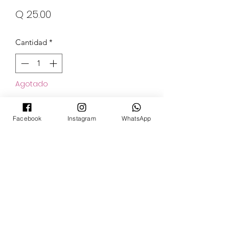
Precio
Q 25.00
Cantidad
*
Agotado
Notificar al estar disponible
Facebook
Instagram
WhatsApp
POKECARDSGT
Contacto
pokecardsgt@gmail.com
+502 3679 7024