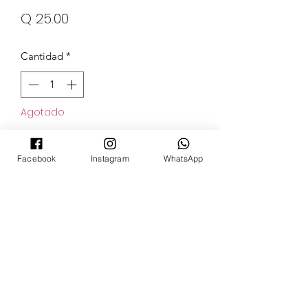
Precio
Q 25.00
Cantidad
*
Agotado
Notificar al estar disponible
Facebook
Instagram
WhatsApp
POKECARDSGT
Contacto
pokecardsgt@gmail.com
+502 3679 7024