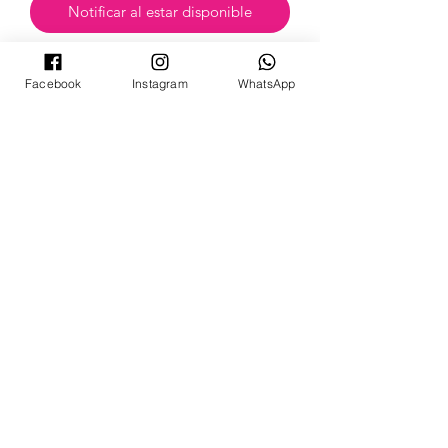
Notificar al estar disponible
Facebook
Instagram
WhatsApp
POKECARDSGT
Contacto
pokecardsgt@gmail.com
+502 3679 7024
Síguenos:
©2024 by PokeCardsGT.