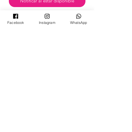
Notificar al estar disponible
Facebook
Instagram
WhatsApp
POKECARDSGT
Contacto
pokecardsgt@gmail.com
+502 3679 7024
Síguenos:
©2024 by PokeCardsGT.