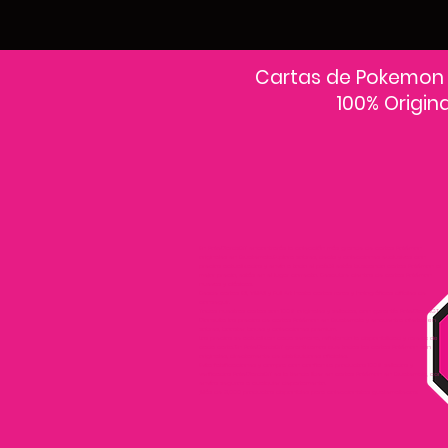
Cartas de Pokemon
100% Origin
En PokeCardsGT encontrarás la colección más grande de cartas Pokémon
originales en Guatemala.Explora sobres, decks y colecciones exclusivas con
precios actualizados y envío a todo el país.Si estás buscando cartas Pokémon al
mejor precio, estás en el lugar correcto. Descubre cientos de cartas Pokémon
nuevas y clásicas.
Desde cartas EX, VMAX y Full Art hasta cartas raras y holográficas difíciles de
conseguir.
Todas nuestras cartas son 100% originales y selladas, con garantía PokeCardsGT
Consulta los precios de cartas Pokémon en Guatemala y encuentra ofertas en
sobres, booster boxes y colecciones premium.
Los precios se actualizan cada semana, reflejando la disponibilidad y rareza de
cada carta.”En PokeCardsGT garantizamos que todas las cartas Pokémon son
originales, directamente de distribuidores oficiales.
Evita falsificaciones y compra con confianza productos 100% sellados y
verificados PokeCardsGT es la tienda líder en cartas Pokémon en Guatemala, con
envíos seguros a cualquier departamento.
¡Más de 9,000 productos disponibles para coleccionistas guatemaltecos!