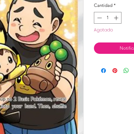
Cantidad
*
Agotado
Notific