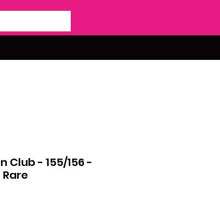
 Club - 155/156 -
a Rare
o