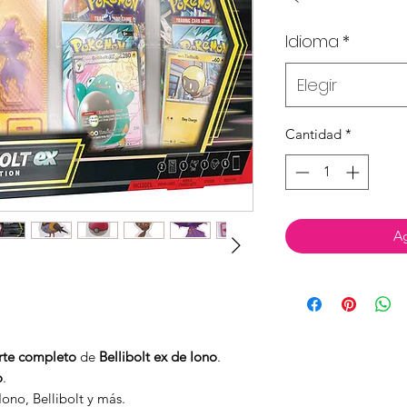
Idioma
*
Elegir
Cantidad
*
Ag
arte completo
de
Bellibolt ex de Iono
.
o
.
ono, Bellibolt y más.