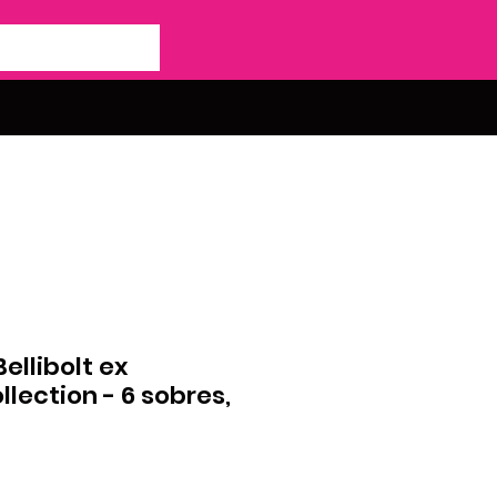
Bellibolt ex
lection - 6 sobres,
o