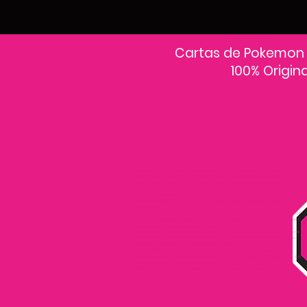
Cartas de Pokemon
100% Origin
En PokeCardsGT encontrarás la colección más grande de cartas Pokémon
originales en Guatemala.Explora sobres, decks y colecciones exclusivas con
precios actualizados y envío a todo el país.Si estás buscando cartas Pokémon al
mejor precio, estás en el lugar correcto. Descubre cientos de cartas Pokémon
nuevas y clásicas.
Desde cartas EX, VMAX y Full Art hasta cartas raras y holográficas difíciles de
conseguir.
Todas nuestras cartas son 100% originales y selladas, con garantía PokeCardsGT
Consulta los precios de cartas Pokémon en Guatemala y encuentra ofertas en
sobres, booster boxes y colecciones premium.
Los precios se actualizan cada semana, reflejando la disponibilidad y rareza de
cada carta.”En PokeCardsGT garantizamos que todas las cartas Pokémon son
originales, directamente de distribuidores oficiales.
Evita falsificaciones y compra con confianza productos 100% sellados y
verificados PokeCardsGT es la tienda líder en cartas Pokémon en Guatemala, con
envíos seguros a cualquier departamento.
¡Más de 9,000 productos disponibles para coleccionistas guatemaltecos!