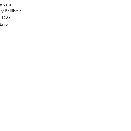
e cara.
y Bellibolt.
 TCG.
ive.