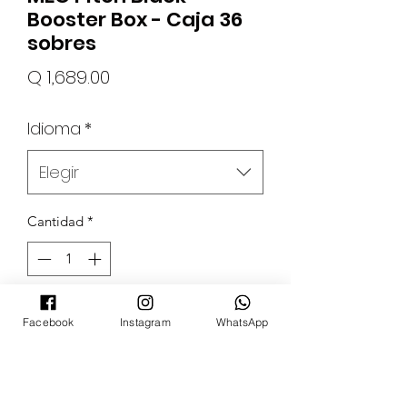
Booster Box - Caja 36
sobres
Precio
Q 1,689.00
Idioma
*
Elegir
Cantidad
*
Agregar al carrito
Facebook
Instagram
WhatsApp