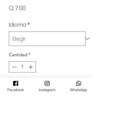
Precio
Q 7.00
Idioma
*
Cantidad
*
Agotado
Facebook
Instagram
WhatsApp
Notificar al estar disponible
POKECARDSGT