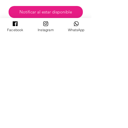
Notificar al estar disponible
Facebook
Instagram
WhatsApp
POKECARDSGT
Contacto
pokecardsgt@gmail.com
+502 3679 7024
Síguenos:
©2024 by PokeCardsGT.