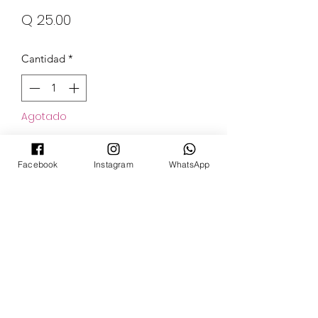
Precio
Q 25.00
Cantidad
*
Agotado
Notificar al estar disponible
Facebook
Instagram
WhatsApp
POKECARDSGT
Contacto
pokecardsgt@gmail.com
+502 3679 7024