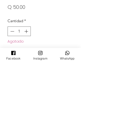
Precio
Q 50.00
Cantidad
*
Agotado
Notificar al estar disponible
Facebook
Instagram
WhatsApp
POKECARDSGT
Contacto
pokecardsgt@gmail.com
+502 3679 7024