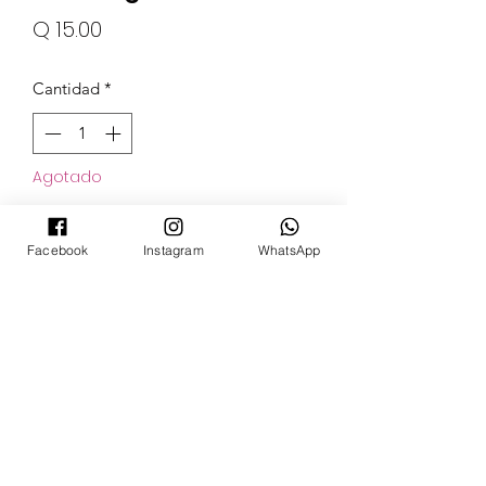
Precio
Q 15.00
Cantidad
*
Agotado
Notificar al estar disponible
Facebook
Instagram
WhatsApp
POKECARDSGT
Contacto
pokecardsgt@gmail.com
+502 3679 7024