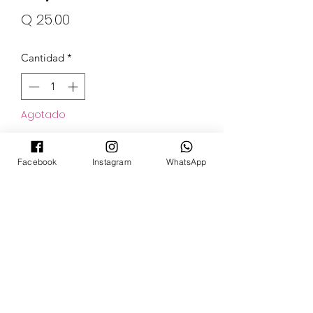
Precio
Q 25.00
Cantidad
*
Agotado
Notificar al estar disponible
Facebook
Instagram
WhatsApp
POKECARDSGT
Contacto
pokecardsgt@gmail.com
+502 3679 7024