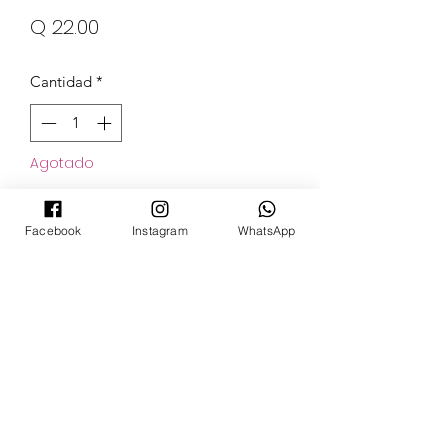
Precio
Q 22.00
Cantidad
*
Agotado
Notificar al estar disponible
Facebook
Instagram
WhatsApp
POKECARDSGT
Contacto
pokecardsgt@gmail.com
+502 3679 7024