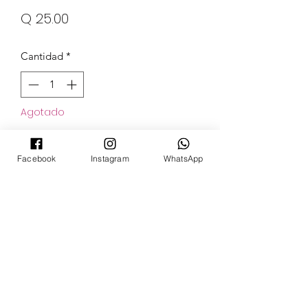
Precio
Q 25.00
Cantidad
*
Agotado
Notificar al estar disponible
Facebook
Instagram
WhatsApp
POKECARDSGT
Contacto
pokecardsgt@gmail.com
+502 3679 7024