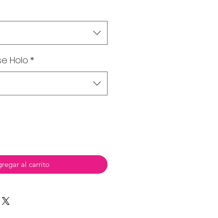
se Holo
*
regar al carrito