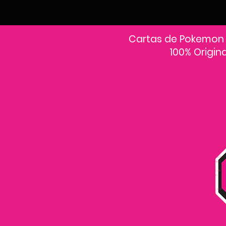
Cartas de Pokemon
100% Origin
En PokeCardsGT encontrarás la colección más grande de cartas Pokémon
originales en Guatemala.Explora sobres, decks y colecciones exclusivas con
precios actualizados y envío a todo el país.Si estás buscando cartas Pokémon al
mejor precio, estás en el lugar correcto. Descubre cientos de cartas Pokémon
nuevas y clásicas.
Desde cartas EX, VMAX y Full Art hasta cartas raras y holográficas difíciles de
conseguir.
Todas nuestras cartas son 100% originales y selladas, con garantía PokeCardsGT
Consulta los precios de cartas Pokémon en Guatemala y encuentra ofertas en
sobres, booster boxes y colecciones premium.
Los precios se actualizan cada semana, reflejando la disponibilidad y rareza de
cada carta.”En PokeCardsGT garantizamos que todas las cartas Pokémon son
originales, directamente de distribuidores oficiales.
Evita falsificaciones y compra con confianza productos 100% sellados y
verificados PokeCardsGT es la tienda líder en cartas Pokémon en Guatemala, con
envíos seguros a cualquier departamento.
¡Más de 9,000 productos disponibles para coleccionistas guatemaltecos!