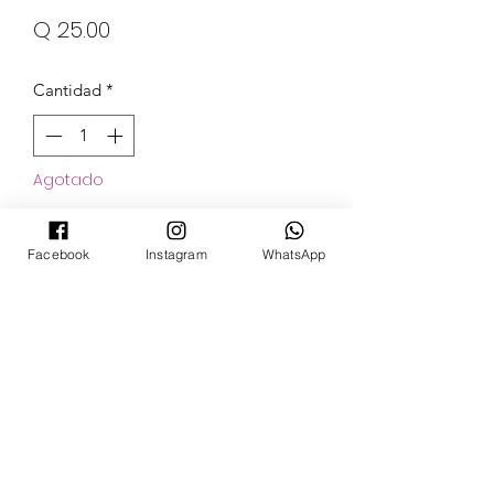
Precio
Q 25.00
Cantidad
*
Agotado
Notificar al estar disponible
Facebook
Instagram
WhatsApp
POKECARDSGT
Contacto
pokecardsgt@gmail.com
+502 3679 7024