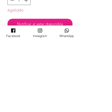
Agotado
Notificar al estar disponible
Facebook
Instagram
WhatsApp
POKECARDSGT
Contacto
pokecardsgt@gmail.com
+502 3679 7024
Síguenos:
©2024 by PokeCardsGT.