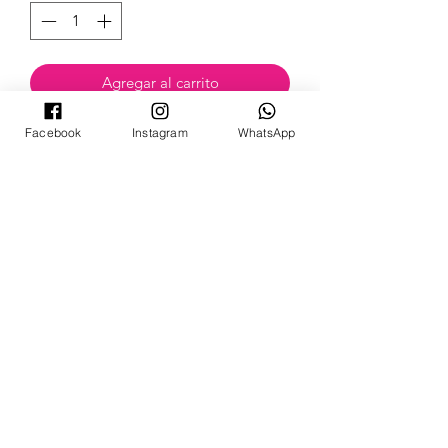
Agregar al carrito
Facebook
Instagram
WhatsApp
POKECARDSGT
Contacto
pokecardsgt@gmail.com
+502 3679 7024
Síguenos:
©2024 by PokeCardsGT.