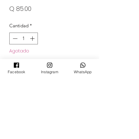
Precio
Q 85.00
Cantidad
*
Agotado
Notificar al estar disponible
Facebook
Instagram
WhatsApp
POKECARDSGT
Contacto
pokecardsgt@gmail.com
+502 3679 7024