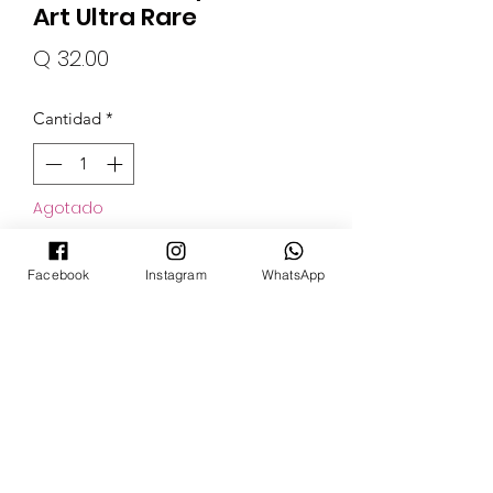
Art Ultra Rare
Precio
Q 32.00
Cantidad
*
Agotado
Notificar al estar disponible
Facebook
Instagram
WhatsApp
POKECARDSGT
Contacto
pokecardsgt@gmail.com
+502 3679 7024