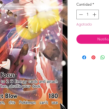
Cantidad
*
Agotado
Notific