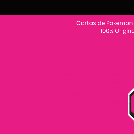
Cartas de Pokemon
100% Origin
En PokeCardsGT encontrarás la colección más grande de cartas Pokémon
originales en Guatemala.Explora sobres, decks y colecciones exclusivas con
precios actualizados y envío a todo el país.Si estás buscando cartas Pokémon al
mejor precio, estás en el lugar correcto. Descubre cientos de cartas Pokémon
nuevas y clásicas.
Desde cartas EX, VMAX y Full Art hasta cartas raras y holográficas difíciles de
conseguir.
Todas nuestras cartas son 100% originales y selladas, con garantía PokeCardsGT
Consulta los precios de cartas Pokémon en Guatemala y encuentra ofertas en
sobres, booster boxes y colecciones premium.
Los precios se actualizan cada semana, reflejando la disponibilidad y rareza de
cada carta.”En PokeCardsGT garantizamos que todas las cartas Pokémon son
originales, directamente de distribuidores oficiales.
Evita falsificaciones y compra con confianza productos 100% sellados y
verificados PokeCardsGT es la tienda líder en cartas Pokémon en Guatemala, con
envíos seguros a cualquier departamento.
¡Más de 9,000 productos disponibles para coleccionistas guatemaltecos!