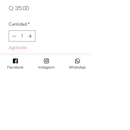
Precio
Q 35.00
Cantidad
*
Agotado
Notificar al estar disponible
Facebook
Instagram
WhatsApp
POKECARDSGT
Contacto
pokecardsgt@gmail.com
+502 3679 7024