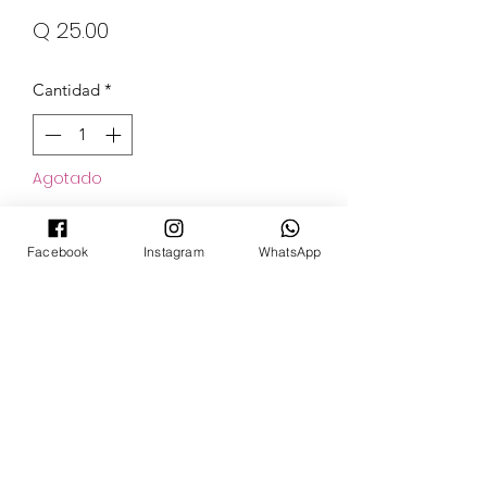
Precio
Q 25.00
Cantidad
*
Agotado
Notificar al estar disponible
Facebook
Instagram
WhatsApp
POKECARDSGT
Contacto
pokecardsgt@gmail.com
+502 3679 7024