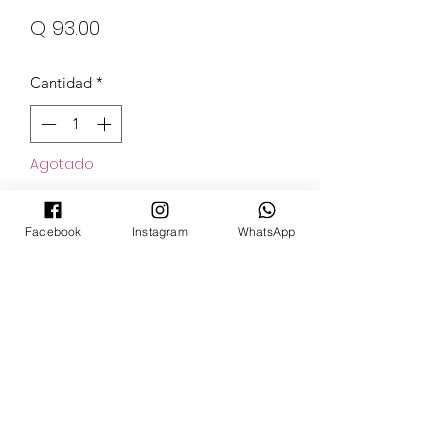
Precio
Q 93.00
Cantidad
*
Agotado
Notificar al estar disponible
Facebook
Instagram
WhatsApp
POKECARDSGT
Contacto
pokecardsgt@gmail.com
+502 3679 7024