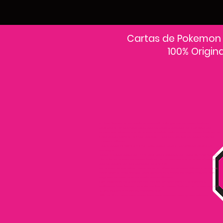
Cartas de Pokemon
100% Origin
En PokeCardsGT encontrarás la colección más grande de cartas Pokémon
originales en Guatemala.Explora sobres, decks y colecciones exclusivas con
precios actualizados y envío a todo el país.Si estás buscando cartas Pokémon al
mejor precio, estás en el lugar correcto. Descubre cientos de cartas Pokémon
nuevas y clásicas.
Desde cartas EX, VMAX y Full Art hasta cartas raras y holográficas difíciles de
conseguir.
Todas nuestras cartas son 100% originales y selladas, con garantía PokeCardsGT
Consulta los precios de cartas Pokémon en Guatemala y encuentra ofertas en
sobres, booster boxes y colecciones premium.
Los precios se actualizan cada semana, reflejando la disponibilidad y rareza de
cada carta.”En PokeCardsGT garantizamos que todas las cartas Pokémon son
originales, directamente de distribuidores oficiales.
Evita falsificaciones y compra con confianza productos 100% sellados y
verificados PokeCardsGT es la tienda líder en cartas Pokémon en Guatemala, con
envíos seguros a cualquier departamento.
¡Más de 9,000 productos disponibles para coleccionistas guatemaltecos!