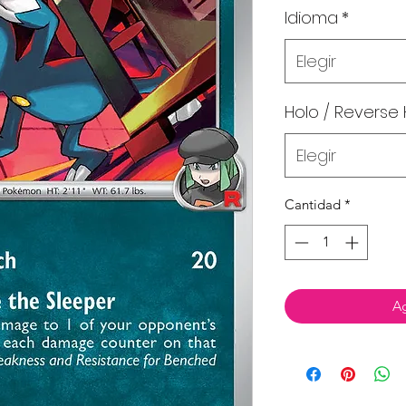
Idioma
*
Elegir
Holo / Reverse 
Elegir
Cantidad
*
Ag