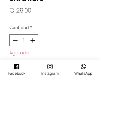
Precio
Q 28.00
Cantidad
*
Agotado
Notificar al estar disponible
Facebook
Instagram
WhatsApp
POKECARDSGT
Contacto
pokecardsgt@gmail.com
+502 3679 7024