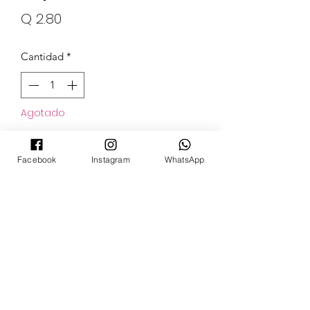
Precio
Q 2.80
Cantidad
*
Agotado
Notificar al estar disponible
Facebook
Instagram
WhatsApp
POKECARDSGT
Contacto
pokecardsgt@gmail.com
+502 3679 7024