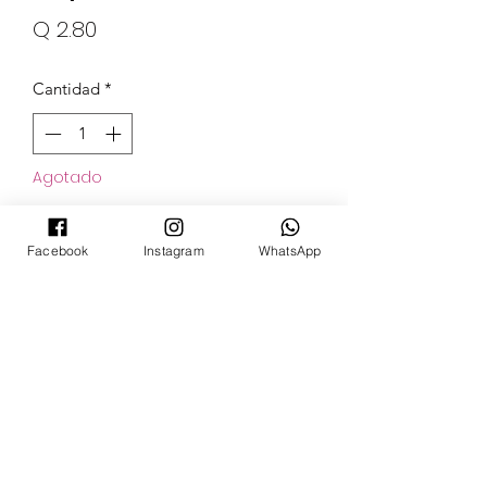
Precio
Q 2.80
Cantidad
*
Agotado
Notificar al estar disponible
Facebook
Instagram
WhatsApp
POKECARDSGT
Contacto
pokecardsgt@gmail.com
+502 3679 7024